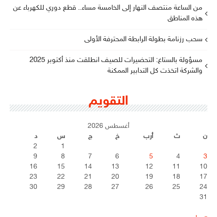
من الساعة منتصف النهار إلى الخامسة مساء.. قطع دوري للكهرباء عن
هذه المناطق
سحب رزنامة بطولة الرابطة المحترفة الأولى
مسؤولة بالستاغ: التحضيرات للصيف انطلقت منذ أكتوبر 2025
والشركة اتخذت كل التدابير الممكنة
التقويم
أغسطس 2026
ن
ث
أرب
خ
ج
س
د
2
1
9
8
7
6
5
4
3
16
15
14
13
12
11
10
23
22
21
20
19
18
17
30
29
28
27
26
25
24
31