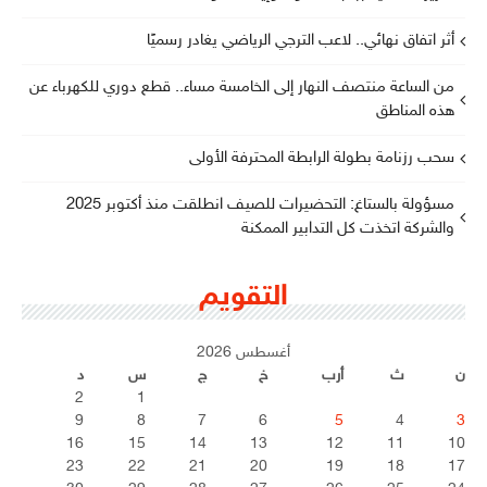
أثر اتفاق نهائي.. لاعب الترجي الرياضي يغادر رسميًا
من الساعة منتصف النهار إلى الخامسة مساء.. قطع دوري للكهرباء عن
هذه المناطق
سحب رزنامة بطولة الرابطة المحترفة الأولى
مسؤولة بالستاغ: التحضيرات للصيف انطلقت منذ أكتوبر 2025
والشركة اتخذت كل التدابير الممكنة
التقويم
أغسطس 2026
ن
ث
أرب
خ
ج
س
د
2
1
9
8
7
6
5
4
3
16
15
14
13
12
11
10
23
22
21
20
19
18
17