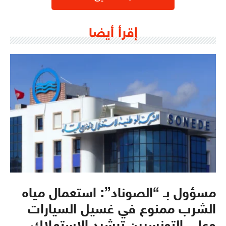
إقرأ أيضا
مسؤول بـ “الصوناد”: استعمال مياه
الشرب ممنوع في غسيل السيارات