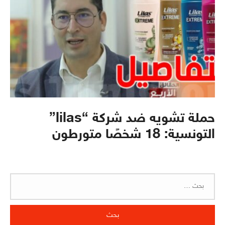
حملة تشويه ضد شركة “lilas”
التونسية: 18 شخصًا متورطون
البحث
عن: