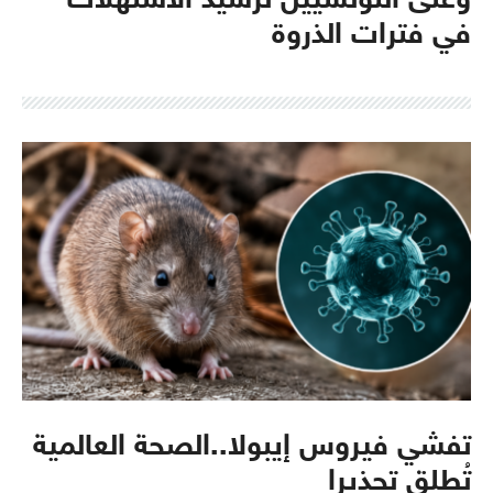
وعلى التونسيين ترشيد الاستهلاك
في فترات الذروة
تفشي فيروس إيبولا..الصحة العالمية
تُطلق تحذيرا