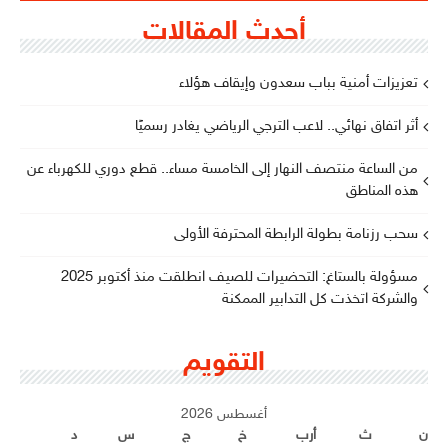
أحدث المقالات
تعزيزات أمنية بباب سعدون وإيقاف هؤلاء
أثر اتفاق نهائي.. لاعب الترجي الرياضي يغادر رسميًا
من الساعة منتصف النهار إلى الخامسة مساء.. قطع دوري للكهرباء عن
هذه المناطق
سحب رزنامة بطولة الرابطة المحترفة الأولى
مسؤولة بالستاغ: التحضيرات للصيف انطلقت منذ أكتوبر 2025
والشركة اتخذت كل التدابير الممكنة
التقويم
أغسطس 2026
ن
ث
أرب
خ
ج
س
د