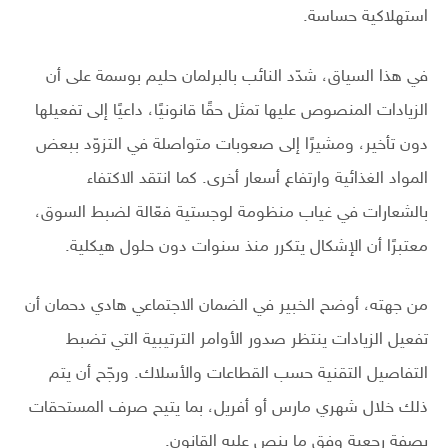
استهلاكية حساسة.
في هذا السياق، شدّد النائب بالبرلمان حليم بوسمة على أن
الزيادات المنصوص عليها تمثل حقًا قانونيًا، داعيًا إلى تفعيلها
دون تأخير، ومشيرًا إلى صعوبات متواصلة في التزوّد ببعض
المواد الغذائية وارتفاع أسعار أخرى. كما انتقد الاكتفاء
بالشعارات في غياب منظومة لوجستية فعّالة لضبط السوق،
معتبرًا أن الإشكال يتكرر منذ سنوات دون حلول هيكلية.
من جهته، أوضح الخبير في الضمان الاجتماعي هادي دحمان أن
تفعيل الزيادات ينتظر صدور الأوامر الترتيبية التي تضبط
التفاصيل التقنية حسب القطاعات والأسلاك. ورجّح أن يتم
ذلك خلال شهري مارس أو أفريل، بما يتيح صرف المستحقات
بصفة رجعية وفق ما ينص عليه القانون.