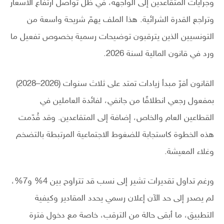
وجرايات المتقاعدين إلى الواجهة، في ظل تواصل ارتفاع الأسعار
وتراجع القدرة الشرائية. هذا الملف يهمّ شريحة واسعة من
التونسيين الذين يترقبون توضيحات رسمية بخصوص تفعيل ما
ورد في قانون المالية لسنة 2026.
القانون أقرّ مبدأ زيادات تمتد على ثلاث سنوات (2026–2028)
بمفعول رجعي انطلاقًا من جانفي، لفائدة العاملين في
القطاعين العام والخاص، إضافة إلى المتقاعدين. وقد قُدّمت
هذه الخطوة كاستجابة للضغوط الاجتماعية المرتبطة بالتضخم
وغلاء المعيشة.
ورغم تداول تقديرات تشير إلى نسب قد تتراوح بين 4% و7%،
لم يصدر إلى حد الآن إعلان رسمي يحدد المقادير وكيفية
التطبيق، ما أبقى حالة من الترقب، خاصة مع دخول فترة