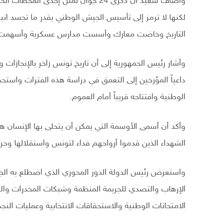
وأضاف سعيّد أن ذكرى 24 جوان تمثل إحدى
لكنها لا ترمز إلى تأسيس الجيش الوطني بقدر ما تجسد انبع
التاريخ وخاضت معارك وأسست مدارس عسكرية وأسهمت ف
وأشار رئيس الجمهورية إلى أن تاريخ تونس زاخر بالإنجازات
داعياً المؤرخين إلى التعمق في دراسة هذه الفترات واستحض
الوطنية وافتتاحه قريباً أمام العموم.
وأكد أن أسمى الأوسمة التي يمكن أن يتحلى بها الإنسان
الشهداء الذين قدموا أرواحهم فداء لتونس واستقلالها وحري
واستعرض رئيس الدولة الدور المحوري الذي اضطلع به ال
الإرهاب والتصدي للجريمة المنظمة وشبكات المخدرات وال
الامتحانات الوطنية والاستحقاقات الانتخابية وعمليات النجدة