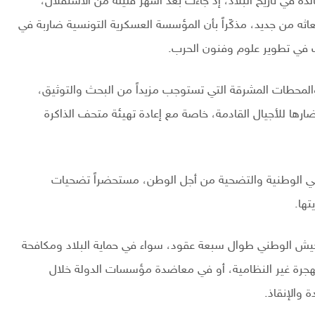
 المحطات الخالدة في تاريخ البلاد، إذ جاءت بعد أشهر قليلة من الاستقلال،
اثه من جديد، مذكّراً بأن المؤسسة العسكرية التونسية ضاربة في
ي تطوير علوم وفنون الحرب.
 والمحطات المشرقة التي تستوجب مزيداً من البحث والتوثيق،
ارها للأجيال القادمة، خاصة مع إعادة تهيئة متحف الذاكرة
 هي الوطنية والتضحية من أجل الوطن، مستحضراً تضحيات
تها.
جيش الوطني طوال سبعة عقود، سواء في حماية البلاد ومكافحة
هجرة غير النظامية، أو في معاضدة مؤسسات الدولة خلال
 والإنقاذ.