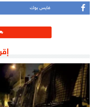
فايس بوك
إقر