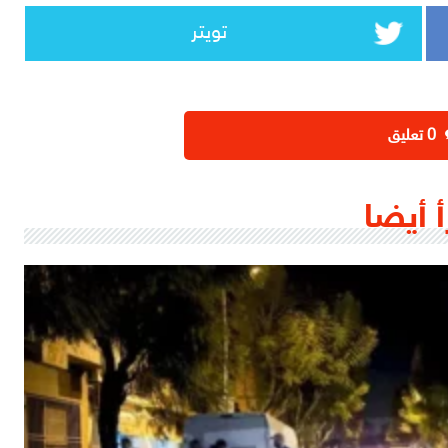
تويتر
‫0 تعليق
أ أيضا