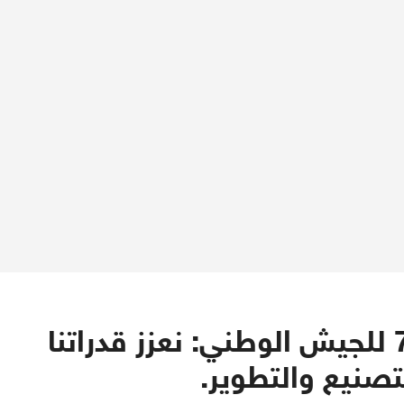
قيس سعيّد في الذكرى الـ70 للجيش الوطني: نعزز قدراتنا
تصنيع والتطوير.