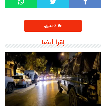
‫0 تعليق
إقرأ أيضا