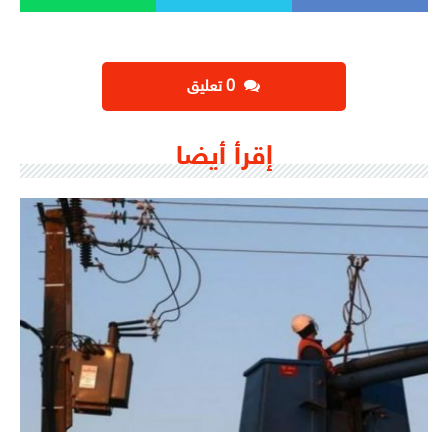
‫0 تعليق
إقرأ أيضا