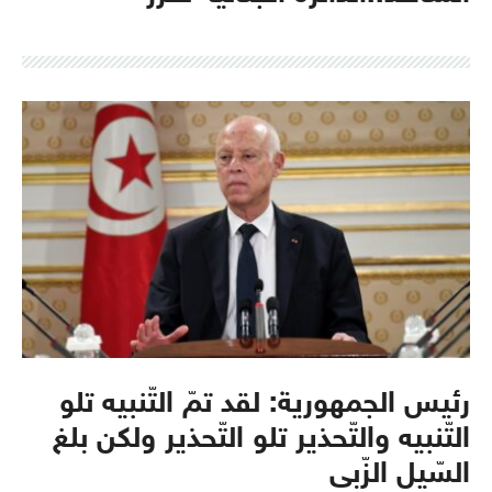
رئيس الجمهورية: لقد تمّ التّنبيه تلو
التّنبيه والتّحذير تلو التّحذير ولكن بلغ
السّيل الزّبى