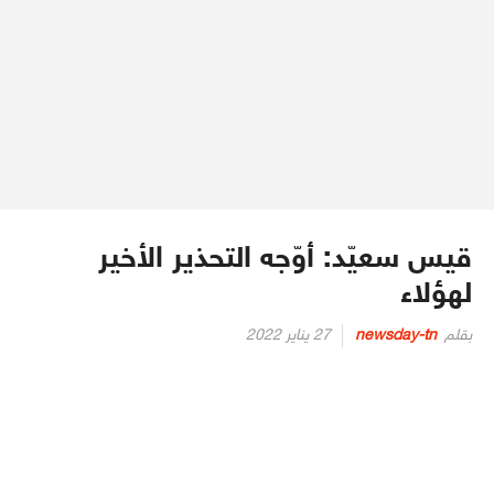
قيس سعيّد: أوّجه التحذير الأخير
لهؤلاء
Posted
بقلم
newsday-tn
27 يناير 2022
on