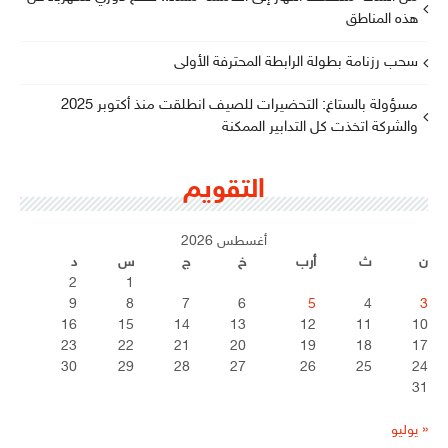
هذه المناطق
سحب رزنامة بطولة الرابطة المحترفة الأولى
مسؤولة بالستاغ: التحضيرات للصيف انطلقت منذ أكتوبر 2025
والشركة اتخذت كل التدابير الممكنة
التقويم
أغسطس 2026
ن
ث
أرب
خ
ج
س
د
2
1
9
8
7
6
5
4
3
16
15
14
13
12
11
10
23
22
21
20
19
18
17
30
29
28
27
26
25
24
31
« يوليو