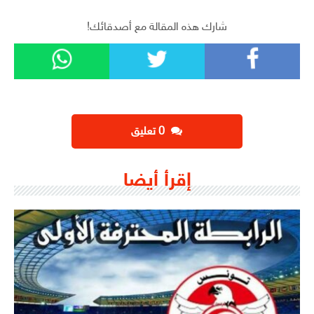
شارك هذه المقالة مع أصدقائك!
‫0 تعليق
إقرأ أيضا