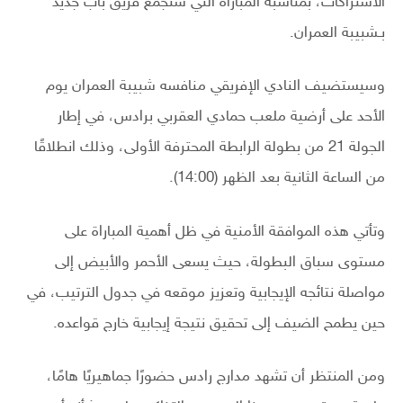
الاشتراكات، بمناسبة المباراة التي ستجمع فريق باب جديد
بـشبيبة العمران.
وسيستضيف النادي الإفريقي منافسه شبيبة العمران يوم
الأحد على أرضية ملعب حمادي العقربي برادس، في إطار
الجولة 21 من بطولة الرابطة المحترفة الأولى، وذلك انطلاقًا
من الساعة الثانية بعد الظهر (14:00).
وتأتي هذه الموافقة الأمنية في ظل أهمية المباراة على
مستوى سباق البطولة، حيث يسعى الأحمر والأبيض إلى
مواصلة نتائجه الإيجابية وتعزيز موقعه في جدول الترتيب، في
حين يطمح الضيف إلى تحقيق نتيجة إيجابية خارج قواعده.
ومن المنتظر أن تشهد مدارج رادس حضورًا جماهيريًا هامًا،