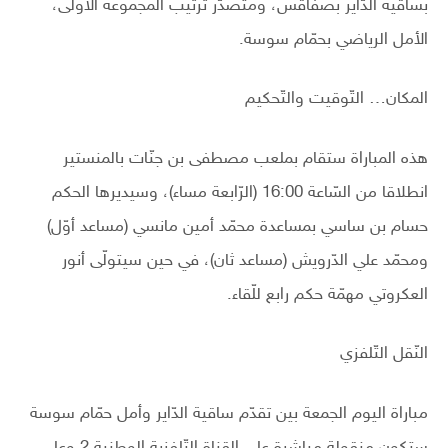
بساقية الدّاير بصفاقس، ومتصدّر ترتيب المجموعة الأولى،
الأمل الرياضي بحمّام سوسة.
المكان… التّوقيت والتّحكيم
هذه المباراة ستقام بملعب مصطفى بن جنّات بالمنستير
انطلاقا من السّاعة 16:00 (الرّابعة مساء)، وسيديرها الحكم
حسام بن ساسي بمساعدة محمّد أمين مانسي (مساعد أوّل)
ومحمّد علي الدّرويش (مساعد ثان)، في حين سيتولّى أنور
العكروتي مهمّة حكم رابع للّقاء.
النّقل التّلفزي
مباراة اليوم الجمعة بين تقدّم ساقية الدّاير وأمل حمّام سوسة
ستكون منقولة مباشرة على القناة التّلفزية الوطنية 2 وعلى