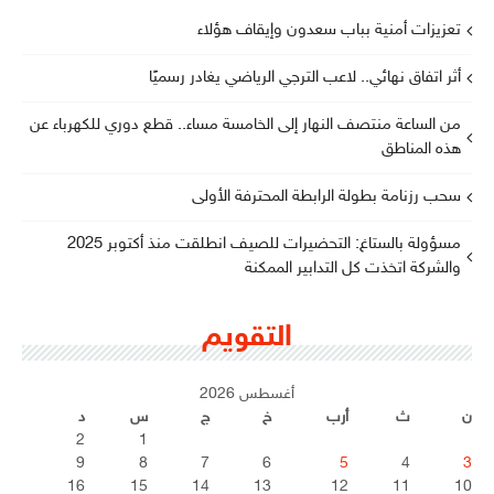
تعزيزات أمنية بباب سعدون وإيقاف هؤلاء
أثر اتفاق نهائي.. لاعب الترجي الرياضي يغادر رسميًا
من الساعة منتصف النهار إلى الخامسة مساء.. قطع دوري للكهرباء عن
هذه المناطق
سحب رزنامة بطولة الرابطة المحترفة الأولى
مسؤولة بالستاغ: التحضيرات للصيف انطلقت منذ أكتوبر 2025
والشركة اتخذت كل التدابير الممكنة
التقويم
أغسطس 2026
ن
ث
أرب
خ
ج
س
د
2
1
9
8
7
6
5
4
3
16
15
14
13
12
11
10