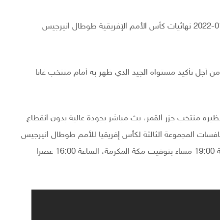
مشاهدة مباراة المغرب وجزر القمر في بث حي اليوم 14-01-2022 نهائيات كأس الأمم الإفريقية طوطال انيرجيس
ن أجل تأكيد مستواه الجيد الذي ظهر به أمام منتخب غانا
ظيره منتخب جزر القمر، بث مباشر بجودة عالية بدون انقطاع
افسات المجموعة الثالثة لكأس إفريقيا للأمم طوطال انيرجيس
الكاميرون 2021، اليوم الجمعة (14-01-2022)، على الساعة 19:00 مساء بتوقيت مكة المكرمة، الساعة 16:00 عصرا