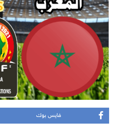
فايس بوك