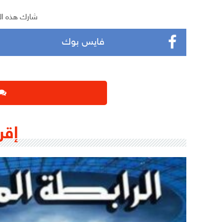
شارك هذه ال
فايس بوك
إقر