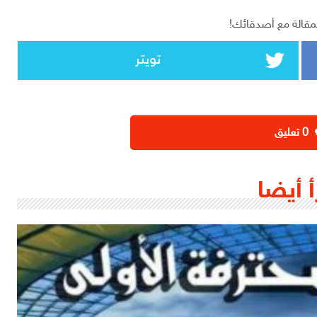
مقالة مع أصدقائك!
تويتر
‫0 تعليق
أ أيضا