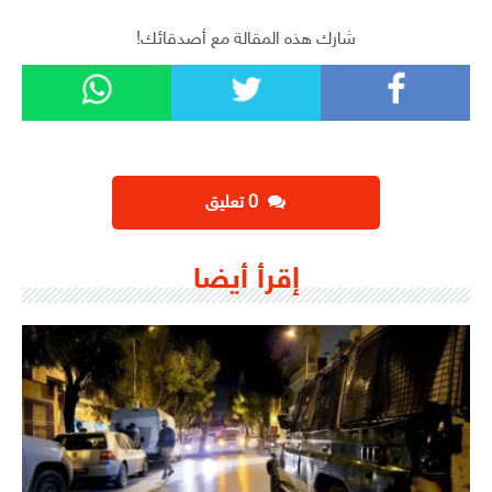
شارك هذه المقالة مع أصدقائك!
‫0 تعليق
إقرأ أيضا