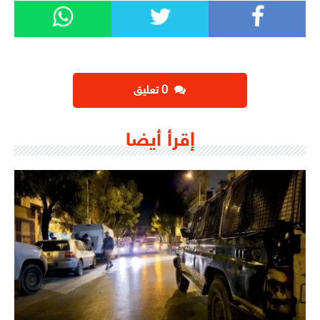
‫0 تعليق
إقرأ أيضا