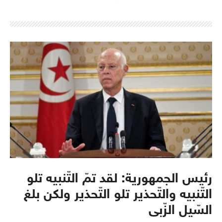
رئيس الجمهورية: لقد تمّ التّنبيه تلو
التّنبيه والتّحذير تلو التّحذير ولكن بلغ
السّيل الزّبى