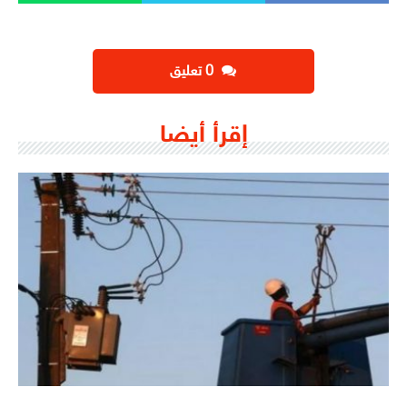
‫0 تعليق
إقرأ أيضا