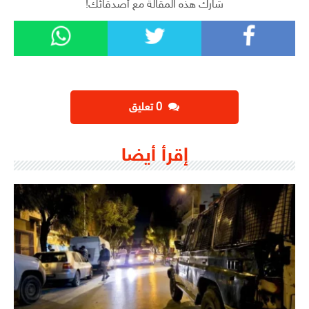
شارك هذه المقالة مع أصدقائك!
‫0 تعليق
إقرأ أيضا