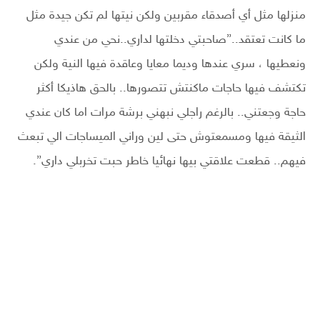
منزلها مثل أي أصدقاء مقربين ولكن نيتها لم تكن جيدة مثل
ما كانت تعتقد..”صاحبتي دخلتها لداري..نحي من عندي
ونعطيها ، سري عندها وديما معايا وعاقدة فيها النية ولكن
تكتشف فيها حاجات ماكنتش تتصورها.. بالحق هاذيكا أكثر
حاجة وجعتني.. بالرغم راجلي نبهني برشة مرات اما كان عندي
الثيقة فيها ومسمعتوش حتى لين وراني الميساجات الي تبعث
فيهم.. قطعت علاقتي بيها نهائيا خاطر حبت تخربلي داري”.