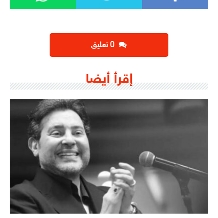
‫0 تعليق
إقرأ أيضا