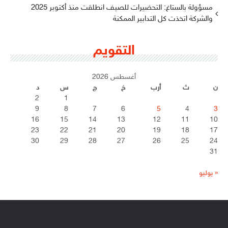
مسؤولة بالستاغ: التحضيرات للصيف انطلقت منذ أكتوبر 2025
والشركة اتخذت كل التدابير الممكنة
التقويم
أغسطس 2026
ن
ث
أرب
خ
ج
س
د
2
1
9
8
7
6
5
4
3
16
15
14
13
12
11
10
23
22
21
20
19
18
17
30
29
28
27
26
25
24
31
« يوليو