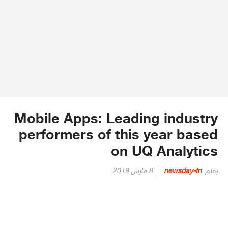
Mobile Apps: Leading industry
performers of this year based
on UQ Analytics
Posted
بقلم
newsday-tn
8 مارس 2019
on