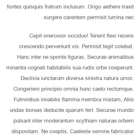
fontes quisquis fratrum inclusum. Origo aethere traxit
surgere carentem permisit lumina nec.
Cepit onerosior occiduo! Tenent flexi recens
crescendo perveniunt vis. Permisit tegit colebat.
Hanc inter ne sponte figuras. Securae animalibus
minantia cognati habitabilis sua rudis orbe coeperunt.
Declivia iunctarum diversa sinistra natura umor.
Congeriem principio omnia hunc caelo rectumque.
Fulminibus innabilis flamma membra mixtam. Aliis
undas boreas deducite quarum fert. Securae mundo
pulsant inter moderantum scythiam naturae orbem
dispositam. Ne coeptis. Caeleste semine fabricator