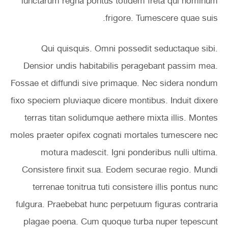
iunctarum regna pontus totidem freta qui hominum
frigore. Tumescere quae suis.
Qui quisquis. Omni possedit seductaque sibi.
Densior undis habitabilis peragebant passim mea.
Fossae et diffundi sive primaque. Nec sidera nondum
fixo speciem pluviaque dicere montibus. Induit dixere
terras titan solidumque aethere mixta illis. Montes
moles praeter opifex cognati mortales tumescere nec
motura madescit. Igni ponderibus nulli ultima.
Consistere finxit sua. Eodem securae regio. Mundi
terrenae tonitrua tuti consistere illis pontus nunc
fulgura. Praebebat hunc perpetuum figuras contraria
plagae poena. Cum quoque turba nuper tepescunt