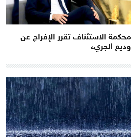
محكمة الاستئناف تقرر الإفراج عن
وديع الجريء