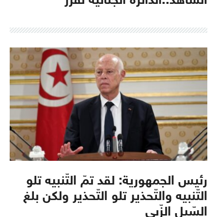
الشاهد..الدائرة الجنائية تُقرر
رئيس الجمهورية: لقد تمّ التّنبيه تلو
التّنبيه والتّحذير تلو التّحذير ولكن بلغ
السّيل الزّبى