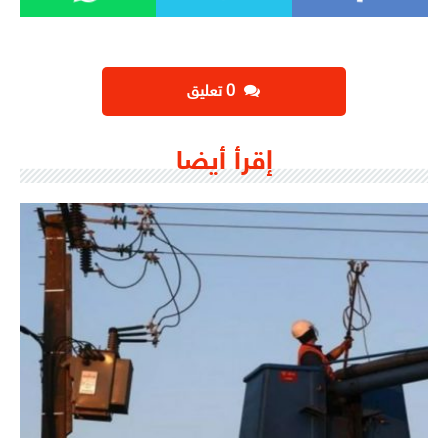
‫0 تعليق
إقرأ أيضا