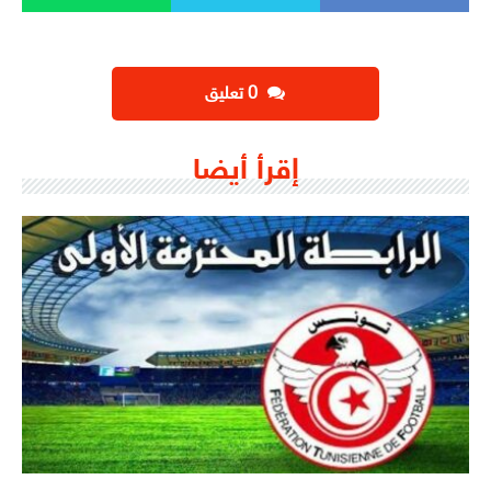
‫0 تعليق
إقرأ أيضا