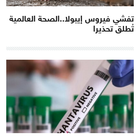
تفشي فيروس إيبولا..الصحة العالمية
تُطلق تحذيرا