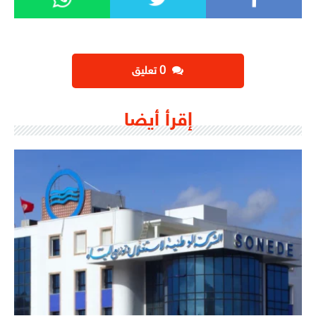
‫0 تعليق
إقرأ أيضا