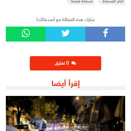
انتاج الفسفاط
فسفاط قفصة
شارك هذه المقالة مع أصدقائك!
‫0 تعليق
إقرأ أيضا