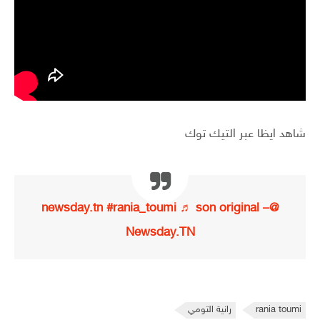
شاهد ايظا عبر التيك توك
#rania_toumi
♬ son original –
@newsday.tn
Newsday.TN
rania toumi
رانية التومي