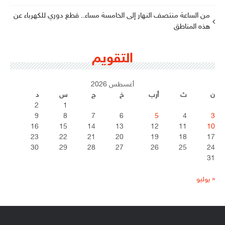
من الساعة منتصف النهار إلى الخامسة مساء.. قطع دوري للكهرباء عن
هذه المناطق
التقويم
أغسطس 2026
ن
ث
أرب
خ
ج
س
د
2
1
9
8
7
6
5
4
3
16
15
14
13
12
11
10
23
22
21
20
19
18
17
30
29
28
27
26
25
24
31
« يوليو