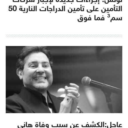
تونس: إجراءات جديدة لإجبار شركات
التأمين على تأمين الدراجات النارية 50
سم³ فما فوق
عاجل:الكشف عن سبب وفاة هاني