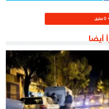
‫0 تعليق
أ أيضا