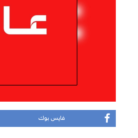
فايس بوك