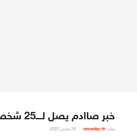
خبر صاادم يصل لــــ25 شخصا من بينهم نواب وسياسيون
Posted
بقلم
newsday-tn
26 مارس 2022
on