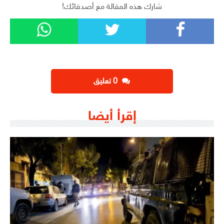
شارك هذه المقالة مع أصدقائك!
‫0 تعليق
إقرأ أيضا