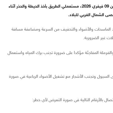
أوصى المرصد الوطني لسلامة المرور، صباح اليوم الإثنين 09 فيفري 2026، مستعملي الطريق بأخذ الحيطة والحذر أثناء
صى الشمال الغربي للبلاد.
فقد الماسحات والأضواء والتخفيف من السرعة ومضاعفة مسافة
ات غير الضرورية.
الفرملة المفاجئة مؤكدا على ضرورة تجنب برك المياه واستعمال
السيول وتجنب الأشجار مع تشغيل الأضواء الرباعية في صورة
اتصال بالأرقام التالية في صورة التعرض لأي خطر: