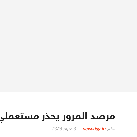
مرصد المرور يحذر مستعملي 
Posted
بقلم
newsday-tn
9 فبراير 2026
on