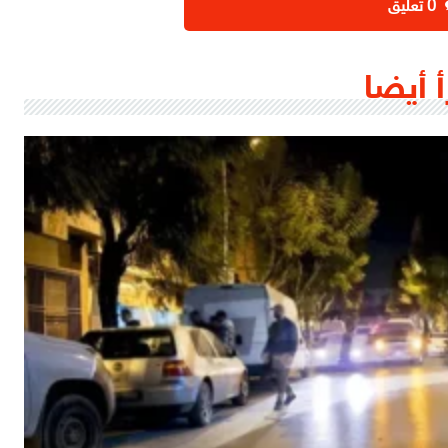
‫0 تعليق
أ أيضا