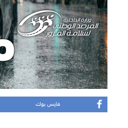
فايس بوك