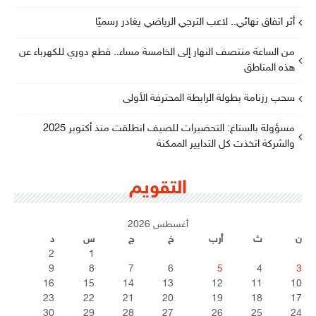
أثر اتفاق نهائي.. لاعب الترجي الرياضي يغادر رسميًا
من الساعة منتصف النهار إلى الخامسة مساء.. قطع دوري للكهرباء عن
هذه المناطق
سحب رزنامة بطولة الرابطة المحترفة الأولى
مسؤولة بالستاغ: التحضيرات للصيف انطلقت منذ أكتوبر 2025
والشركة اتخذت كل التدابير الممكنة
التقويم
أغسطس 2026
ن
ث
أرب
خ
ج
س
د
2
1
9
8
7
6
5
4
3
16
15
14
13
12
11
10
23
22
21
20
19
18
17
30
29
28
27
26
25
24