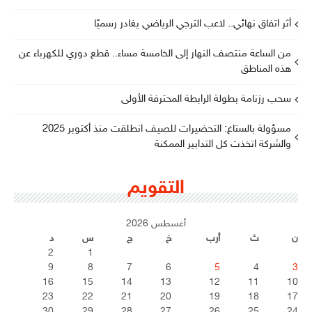
أثر اتفاق نهائي.. لاعب الترجي الرياضي يغادر رسميًا
من الساعة منتصف النهار إلى الخامسة مساء.. قطع دوري للكهرباء عن
هذه المناطق
سحب رزنامة بطولة الرابطة المحترفة الأولى
مسؤولة بالستاغ: التحضيرات للصيف انطلقت منذ أكتوبر 2025
والشركة اتخذت كل التدابير الممكنة
التقويم
أغسطس 2026
ن
ث
أرب
خ
ج
س
د
2
1
9
8
7
6
5
4
3
16
15
14
13
12
11
10
23
22
21
20
19
18
17
30
29
28
27
26
25
24