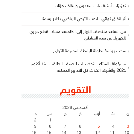
تعزيزات أمنية بباب سعدون وإيقاف هؤلاء
أثر اتفاق نهائي.. لاعب الترجي الرياضي يغادر رسميًا
من الساعة منتصف النهار إلى الخامسة مساء.. قطع دوري
للكهرباء عن هذه المناطق
سحب رزنامة بطولة الرابطة المحترفة الأولى
مسؤولة بالستاغ: التحضيرات للصيف انطلقت منذ أكتوبر
2025 والشركة اتخذت كل التدابير الممكنة
التقويم
أغسطس 2026
ن
ث
أرب
خ
ج
س
د
2
1
9
8
7
6
5
4
3
16
15
14
13
12
11
10