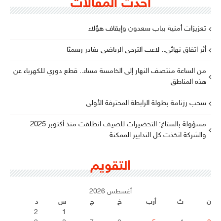
أحدث المقالات
تعزيزات أمنية بباب سعدون وإيقاف هؤلاء
أثر اتفاق نهائي.. لاعب الترجي الرياضي يغادر رسميًا
من الساعة منتصف النهار إلى الخامسة مساء.. قطع دوري للكهرباء عن
هذه المناطق
سحب رزنامة بطولة الرابطة المحترفة الأولى
مسؤولة بالستاغ: التحضيرات للصيف انطلقت منذ أكتوبر 2025
والشركة اتخذت كل التدابير الممكنة
التقويم
أغسطس 2026
ن
ث
أرب
خ
ج
س
د
2
1