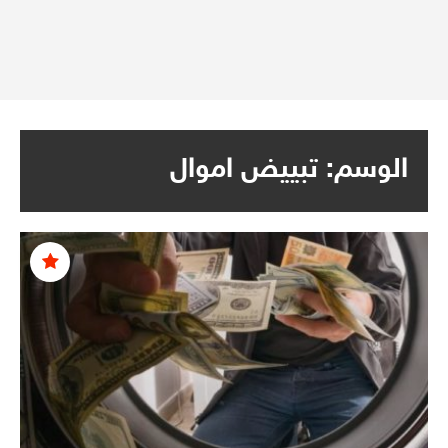
الوسم:
تبييض اموال