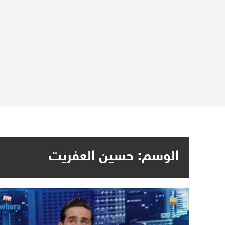
الوسم:
حسين العفريت