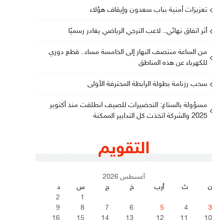
تعزيزات أمنية بباب سعدون وإيقاف هؤلاء
أثر اتفاق نهائي.. لاعب الترجي الرياضي يغادر رسميًا
من الساعة منتصف النهار إلى الخامسة مساء.. قطع دوري
للكهرباء عن هذه المناطق
سحب رزنامة بطولة الرابطة المحترفة الأولى
مسؤولة بالستاغ: التحضيرات للصيف انطلقت منذ أكتوبر
2025 والشركة اتخذت كل التدابير الممكنة
التقويم
أغسطس 2026
ن
ث
أرب
خ
ج
س
د
2
1
9
8
7
6
5
4
3
16
15
14
13
12
11
10