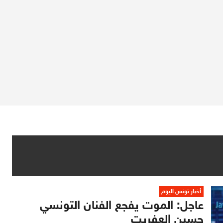
أخبار تونس اليوم
عاجل: الموت يفجع الفنان التونسي
حسين العفريت