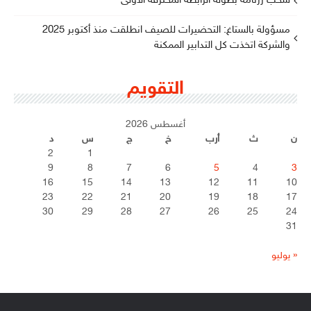
سحب رزنامة بطولة الرابطة المحترفة الأولى
مسؤولة بالستاغ: التحضيرات للصيف انطلقت منذ أكتوبر 2025
والشركة اتخذت كل التدابير الممكنة
التقويم
أغسطس 2026
ن
ث
أرب
خ
ج
س
د
2
1
9
8
7
6
5
4
3
16
15
14
13
12
11
10
23
22
21
20
19
18
17
30
29
28
27
26
25
24
31
« يوليو