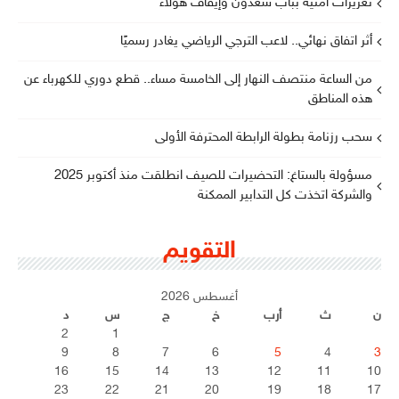
تعزيزات أمنية بباب سعدون وإيقاف هؤلاء
أثر اتفاق نهائي.. لاعب الترجي الرياضي يغادر رسميًا
من الساعة منتصف النهار إلى الخامسة مساء.. قطع دوري للكهرباء عن
هذه المناطق
سحب رزنامة بطولة الرابطة المحترفة الأولى
مسؤولة بالستاغ: التحضيرات للصيف انطلقت منذ أكتوبر 2025
والشركة اتخذت كل التدابير الممكنة
التقويم
أغسطس 2026
ن
ث
أرب
خ
ج
س
د
2
1
9
8
7
6
5
4
3
16
15
14
13
12
11
10
23
22
21
20
19
18
17