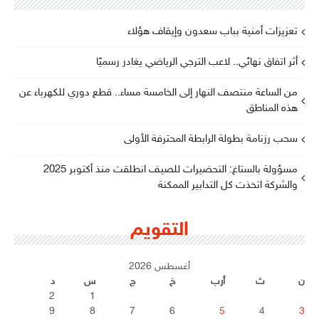
تعزيزات أمنية بباب سعدون وإيقاف هؤلاء
أثر اتفاق نهائي.. لاعب الترجي الرياضي يغادر رسميًا
من الساعة منتصف النهار إلى الخامسة مساء.. قطع دوري للكهرباء عن
هذه المناطق
سحب رزنامة بطولة الرابطة المحترفة الأولى
مسؤولة بالستاغ: التحضيرات للصيف انطلقت منذ أكتوبر 2025
والشركة اتخذت كل التدابير الممكنة
التقويم
أغسطس 2026
ن
ث
أرب
خ
ج
س
د
2
1
9
8
7
6
5
4
3