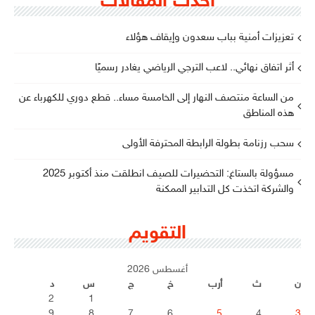
أحدث المقالات
تعزيزات أمنية بباب سعدون وإيقاف هؤلاء
أثر اتفاق نهائي.. لاعب الترجي الرياضي يغادر رسميًا
من الساعة منتصف النهار إلى الخامسة مساء.. قطع دوري للكهرباء عن
هذه المناطق
سحب رزنامة بطولة الرابطة المحترفة الأولى
مسؤولة بالستاغ: التحضيرات للصيف انطلقت منذ أكتوبر 2025
والشركة اتخذت كل التدابير الممكنة
التقويم
أغسطس 2026
ن
ث
أرب
خ
ج
س
د
2
1
9
8
7
6
5
4
3