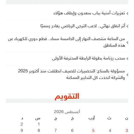
تعزيزات أمنية بباب سعدون وإيقاف هؤلاء
أثر اتفاق نهائي.. لاعب الترجي الرياضي يغادر رسميًا
من الساعة منتصف النهار إلى الخامسة مساء.. قطع دوري للكهرباء عن
هذه المناطق
سحب رزنامة بطولة الرابطة المحترفة الأولى
مسؤولة بالستاغ: التحضيرات للصيف انطلقت منذ أكتوبر 2025
والشركة اتخذت كل التدابير الممكنة
التقويم
أغسطس 2026
ن
ث
أرب
خ
ج
س
د
2
1
9
8
7
6
5
4
3