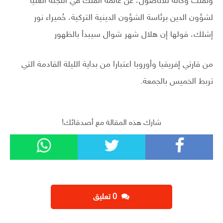
ونقلت وكالة للأناضول، عن عالمة الفلك في اللجنة العليا
لشؤون الدين برئاسة الشؤون الدينية التركية، حُميراء نور
إشلك، قولها إن هلال شهر شوال سيبدأ بالظهور
من قارتي إفريقيا وأوروبا اعتبارا من بداية الليلة القادمة التي
تربط الخميس بالجمعة.
شارك هذه المقالة مع أصدقائك!
‫0 تعليق