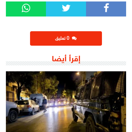
‫0 تعليق
إقرأ أيضا