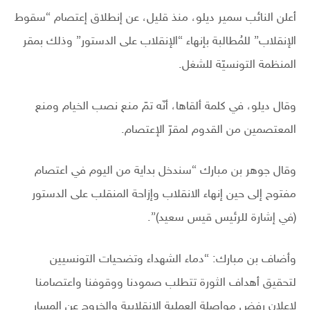
أعلن النائب سمير ديلو، منذ قليل، عن إنطلاق إعتصام “سقوط
الإنقلاب” للمُطالبة بإنهاء “الإنقلاب على الدستور” وذلك بمقر
المنظمة التونسيّة للشغل.
وقال ديلو، في كلمة ألقاها، أنّه تمّ منع نصب الخيام ومنع
المعتصمين من القدوم لمقرّ الإعتصام.
وقال جوهر بن مبارك “سندخل بداية من اليوم في اعتصام
مفتوح إلى حين إنهاء الانقلاب وإزاحة المنقلب على الدستور
(في إشارة للرئيس قيس سعيد)”.
وأضاف بن مبارك: “دماء الشهداء وتضحيات التونسيين
لتحقيق أهداف الثورة تتطلب صمودنا ووقوفنا واعتصامنا
لإعلان رفض مواصلة العملية الانقلابية والخروج عن المسار