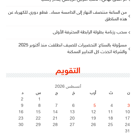
من الساعة منتصف النهار إلى الخامسة مساء.. قطع دوري للكهرباء عن
هذه المناطق
سحب رزنامة بطولة الرابطة المحترفة الأولى
مسؤولة بالستاغ: التحضيرات للصيف انطلقت منذ أكتوبر 2025
والشركة اتخذت كل التدابير الممكنة
التقويم
أغسطس 2026
ن
ث
أرب
خ
ج
س
د
2
1
9
8
7
6
5
4
3
16
15
14
13
12
11
10
23
22
21
20
19
18
17
30
29
28
27
26
25
24
31