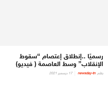
رسميًا ..إنطلاق إعتصام “سقوط
الإنقلاب” وسط العاصمة ( فيديو)
Posted
بقلم
newsday-tn
17 ديسمبر 2021
on