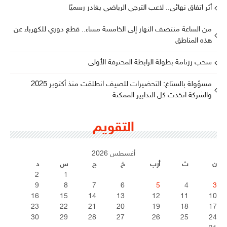
أثر اتفاق نهائي.. لاعب الترجي الرياضي يغادر رسميًا
من الساعة منتصف النهار إلى الخامسة مساء.. قطع دوري للكهرباء عن
هذه المناطق
سحب رزنامة بطولة الرابطة المحترفة الأولى
مسؤولة بالستاغ: التحضيرات للصيف انطلقت منذ أكتوبر 2025
والشركة اتخذت كل التدابير الممكنة
التقويم
أغسطس 2026
ن
ث
أرب
خ
ج
س
د
2
1
9
8
7
6
5
4
3
16
15
14
13
12
11
10
23
22
21
20
19
18
17
30
29
28
27
26
25
24