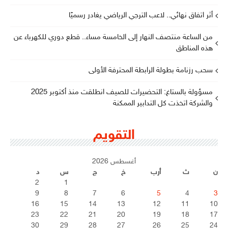
أثر اتفاق نهائي.. لاعب الترجي الرياضي يغادر رسميًا
من الساعة منتصف النهار إلى الخامسة مساء.. قطع دوري للكهرباء عن
هذه المناطق
سحب رزنامة بطولة الرابطة المحترفة الأولى
مسؤولة بالستاغ: التحضيرات للصيف انطلقت منذ أكتوبر 2025
والشركة اتخذت كل التدابير الممكنة
التقويم
أغسطس 2026
ن
ث
أرب
خ
ج
س
د
2
1
9
8
7
6
5
4
3
16
15
14
13
12
11
10
23
22
21
20
19
18
17
30
29
28
27
26
25
24