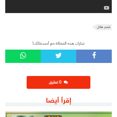
قصر هلال
شارك هذه المقالة مع أصدقائك!
‫0 تعليق
إقرأ أيضا