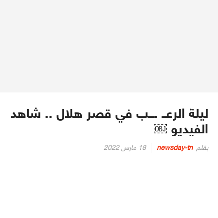
ليلة الرعــ .ـــب في قصر هلال .. شاهد
الفيديو ￼
Posted
بقلم
newsday-tn
18 مارس 2022
on