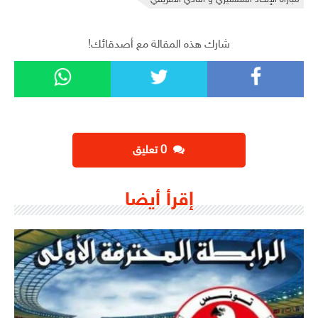
مباراة الإتحاد المنستيري و النادي الافريقي
شارك هذه المقالة مع أصدقائك!
‫0 تعليق
إقرأ أيضا