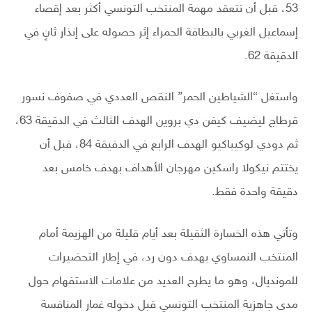
53، قبل أن تتعقد مهمة المنتخب التونسي أكثر بعد إقصاء
إسماعيل الغربي بالبطاقة الحمراء إثر حصوله على إنذار ثانٍ في
الدقيقة 62.
واستغل “الشياطين الحمر” النقص العددي في صفوف نسور
قرطاج ليضيف كيفن دي بروين الهدف الثالث في الدقيقة 63،
ثم دودي لوكيباكيو الهدف الرابع في الدقيقة 84، قبل أن
يختتم نيكولا راسكين مهرجان الأهداف بهدف خامس بعد
دقيقة واحدة فقط.
وتأتي هذه الخسارة الثقيلة بعد أيام قليلة من الهزيمة أمام
المنتخب النمساوي بهدف دون رد، في إطار التحضيرات
للمونديال، وهو ما يطرح العديد من علامات الاستفهام حول
مدى جاهزية المنتخب التونسي قبل دخوله غمار المنافسة