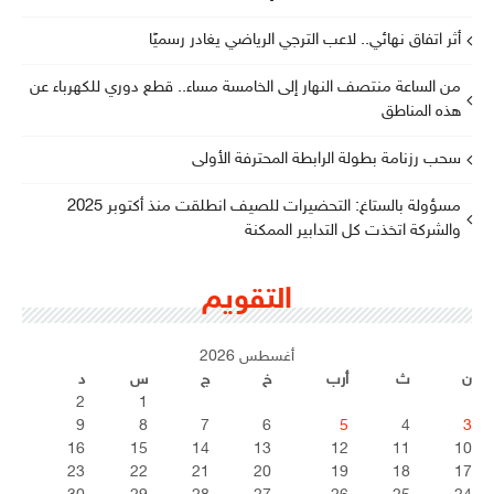
أثر اتفاق نهائي.. لاعب الترجي الرياضي يغادر رسميًا
من الساعة منتصف النهار إلى الخامسة مساء.. قطع دوري للكهرباء عن
هذه المناطق
سحب رزنامة بطولة الرابطة المحترفة الأولى
مسؤولة بالستاغ: التحضيرات للصيف انطلقت منذ أكتوبر 2025
والشركة اتخذت كل التدابير الممكنة
التقويم
أغسطس 2026
ن
ث
أرب
خ
ج
س
د
2
1
9
8
7
6
5
4
3
16
15
14
13
12
11
10
23
22
21
20
19
18
17