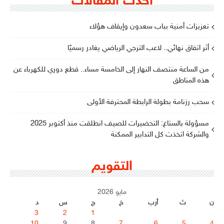
أحدث المقالات
تعزيزات أمنية بباب سعدون وإيقاف هؤلاء
أثر اتفاق نهائي.. لاعب الترجي الرياضي يغادر رسميًا
من الساعة منتصف النهار إلى الخامسة مساء.. قطع دوري للكهرباء عن
هذه المناطق
سحب رزنامة بطولة الرابطة المحترفة الأولى
مسؤولة بالستاغ: التحضيرات للصيف انطلقت منذ أكتوبر 2025
والشركة اتخذت كل التدابير الممكنة
التقويم
مايو 2026
ن
ث
أرب
خ
ج
س
د
3
2
1
10
9
8
7
6
5
4