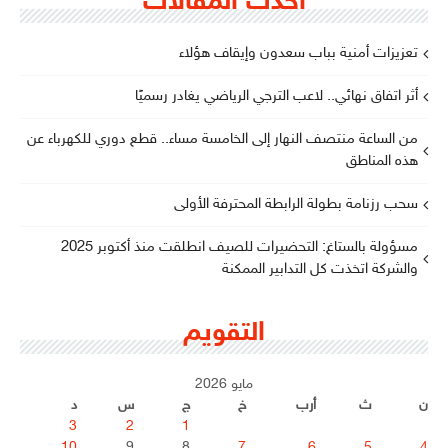
أحدث المقالات
تعزيزات أمنية بباب سعدون وإيقاف هؤلاء
أثر اتفاق نهائي.. لاعب الترجي الرياضي يغادر رسميًا
من الساعة منتصف النهار إلى الخامسة مساء.. قطع دوري للكهرباء عن
هذه المناطق
سحب رزنامة بطولة الرابطة المحترفة الأولى
مسؤولة بالستاغ: التحضيرات للصيف انطلقت منذ أكتوبر 2025
والشركة اتخذت كل التدابير الممكنة
التقويم
مايو 2026
ن
ث
أرب
خ
ج
س
د
3
2
1
10
9
8
7
6
5
4