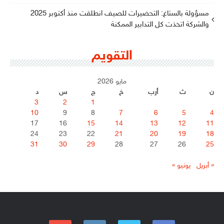
مسؤولة بالستاغ: التحضيرات للصيف انطلقت منذ أكتوبر 2025
والشركة اتخذت كل التدابير الممكنة
التقويم
مايو 2026
ن
ث
أرب
خ
ج
س
د
3
2
1
10
9
8
7
6
5
4
17
16
15
14
13
12
11
24
23
22
21
20
19
18
31
30
29
28
27
26
25
« أبريل
يونيو »