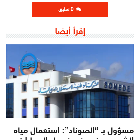
‫0 تعليق
إقرأ أيضا
مسؤول بـ “الصوناد”: استعمال مياه