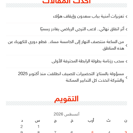
أحدث المقالات
تعزيزات أمنية بباب سعدون وإيقاف هؤلاء
أثر اتفاق نهائي.. لاعب الترجي الرياضي يغادر رسميًا
من الساعة منتصف النهار إلى الخامسة مساء.. قطع دوري للكهرباء عن
هذه المناطق
سحب رزنامة بطولة الرابطة المحترفة الأولى
مسؤولة بالستاغ: التحضيرات للصيف انطلقت منذ أكتوبر 2025
والشركة اتخذت كل التدابير الممكنة
التقويم
أغسطس 2026
ن
ث
أرب
خ
ج
س
د
2
1