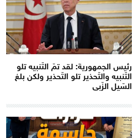
رئيس الجمهورية: لقد تمّ التّنبيه تلو
التّنبيه والتّحذير تلو التّحذير ولكن بلغ
السّيل الزّبى