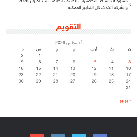
مسؤولة بالستاغ: التحضيرات للصيف انطلقت منذ أكتوبر 2025
والشركة اتخذت كل التدابير الممكنة
التقويم
أغسطس 2026
ن
ث
أرب
خ
ج
س
د
2
1
9
8
7
6
5
4
3
16
15
14
13
12
11
10
23
22
21
20
19
18
17
30
29
28
27
26
25
24
31
« يوليو