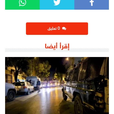
‫0 تعليق
إقرأ أيضا